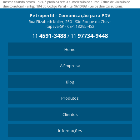
TESTEIRA PARA GÔNDOLA
mesmo citando nossos links, é proibida sem a autorização do autor. Crime de violação de
direito autoral – artigo 184 do Código Penal –
Lei 9610/98 - Lei de direitos autorais
.
TESTEIRA PARA PRATELEIRA
Petroperfil - Comunicação para PDV
Rua Elizabeth Koller, 250 - São Roque da Chave
Itupeva-SP - CEP: 13295-452
4591-3488
97734-9448
11
/
11
Home
A Empresa
Blog
Produtos
Clientes
Informações