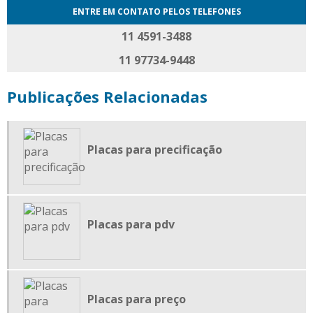
PLACAS DE PREÇOS PROMOCIONAIS
ENTRE EM CONTATO PELOS TELEFONES
PLACAS MERCHANDISING
11 4591-3488
PLACAS PARA PDV
11 97734-9448
PLACAS PARA PRECIFICAÇÃO
Publicações Relacionadas
PLACAS PARA PREÇO
PORTA CARTAZ
PORTA CARTAZ A4
Placas para precificação
PORTA CARTAZ COM PEDESTAL
PORTA CARTAZ DUPLA FACE
PORTA CARTAZ SUPERMERCADO
Placas para pdv
PORTA ETIQUETA DUPLA FACE
PORTA ETIQUETA EM L
PORTA ETIQUETA PARA DROGARIAS
PORTA ETIQUETA PARA PRATELEIRA DE VIDRO
Placas para preço