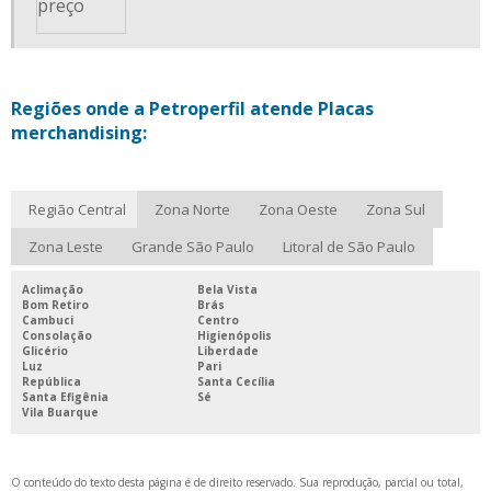
PORTA ETIQUETA PVC
PORTA ETIQUETAS
PORTA ETIQUETAS PARA GÔNDOLAS DE SUPERMERCADO
Regiões onde a Petroperfil atende Placas
PORTA ETIQUETAS PARA LOJA
merchandising:
PORTA ETIQUETAS PARA PRATELEIRAS
PORTA ETIQUETAS PARA SUPERMERCADOS
Região Central
Zona Norte
Zona Oeste
Zona Sul
PORTA ETIQUETAS PLÁSTICO
Zona Leste
Grande São Paulo
Litoral de São Paulo
PORTA PREÇO GÔNDOLA
SERVIÇO DE INJEÇÃO PLÁSTICA
Aclimação
Bela Vista
Bom Retiro
Brás
SERVIÇOS DE EXTRUSÃO
Cambuci
Centro
Consolação
Higienópolis
Glicério
Liberdade
STOPPER DE SUPERMERCADO
Luz
Pari
República
Santa Cecília
STOPPER PARA GÔNDOLAS
Santa Efigênia
Sé
Vila Buarque
STOPPER PDV PREÇO
STOPPER PROMOCIONAL
O conteúdo do texto desta página é de direito reservado. Sua reprodução, parcial ou total,