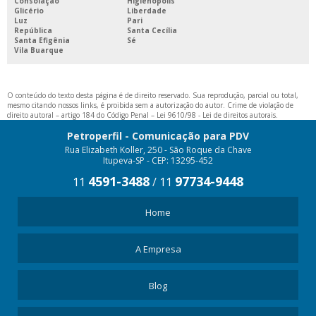
Consolação
Higienópolis
Glicério
Liberdade
STOPPER DE SUPERMERCADO
Luz
Pari
República
Santa Cecília
STOPPER PARA GÔNDOLAS
Santa Efigênia
Sé
Vila Buarque
STOPPER PDV PREÇO
STOPPER PROMOCIONAL
O conteúdo do texto desta página é de direito reservado. Sua reprodução, parcial ou total,
TESTEIRA PARA GÔNDOLA
mesmo citando nossos links, é proibida sem a autorização do autor. Crime de violação de
direito autoral – artigo 184 do Código Penal –
Lei 9610/98 - Lei de direitos autorais
.
TESTEIRA PARA PRATELEIRA
Petroperfil - Comunicação para PDV
Rua Elizabeth Koller, 250 - São Roque da Chave
Itupeva-SP - CEP: 13295-452
4591-3488
97734-9448
11
/
11
Home
A Empresa
Blog