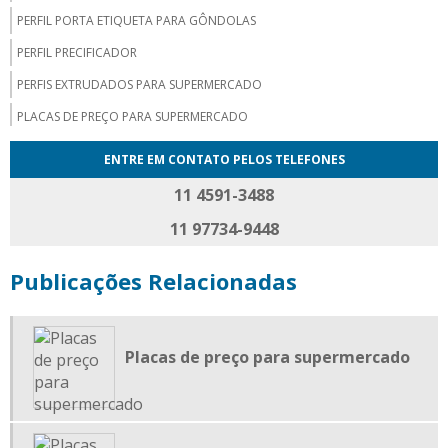
PERFIL PORTA ETIQUETA PARA GÔNDOLAS
PERFIL PRECIFICADOR
PERFIS EXTRUDADOS PARA SUPERMERCADO
PLACAS DE PREÇO PARA SUPERMERCADO
PLACAS DE PREÇOS PROMOCIONAIS
ENTRE EM CONTATO PELOS TELEFONES
PLACAS MERCHANDISING
11 4591-3488
PLACAS PARA PDV
11 97734-9448
PLACAS PARA PRECIFICAÇÃO
Publicações Relacionadas
PLACAS PARA PREÇO
PORTA CARTAZ
PORTA CARTAZ A4
Placas de preço para supermercado
PORTA CARTAZ COM PEDESTAL
PORTA CARTAZ DUPLA FACE
PORTA CARTAZ SUPERMERCADO