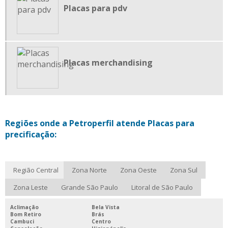
Placas para pdv
PORTA ETIQUETA DUPLA FACE
PORTA ETIQUETA EM L
PORTA ETIQUETA PARA DROGARIAS
PORTA ETIQUETA PARA PRATELEIRA DE VIDRO
Placas merchandising
PORTA ETIQUETA PVC
PORTA ETIQUETAS
PORTA ETIQUETAS PARA GÔNDOLAS DE SUPERMERCADO
Regiões onde a Petroperfil atende Placas para
PORTA ETIQUETAS PARA LOJA
precificação:
PORTA ETIQUETAS PARA PRATELEIRAS
PORTA ETIQUETAS PARA SUPERMERCADOS
Região Central
Zona Norte
Zona Oeste
Zona Sul
PORTA ETIQUETAS PLÁSTICO
Zona Leste
Grande São Paulo
Litoral de São Paulo
PORTA PREÇO GÔNDOLA
SERVIÇO DE INJEÇÃO PLÁSTICA
Aclimação
Bela Vista
Bom Retiro
Brás
SERVIÇOS DE EXTRUSÃO
Cambuci
Centro