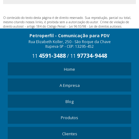
STOPPER PDV PREÇO
STOPPER PROMOCIONAL
O conteúdo do texto desta página é de direito reservado. Sua reprodução, parcial ou total,
TESTEIRA PARA GÔNDOLA
mesmo citando nossos links, é proibida sem a autorização do autor. Crime de violação de
direito autoral – artigo 184 do Código Penal –
Lei 9610/98 - Lei de direitos autorais
.
TESTEIRA PARA PRATELEIRA
Petroperfil - Comunicação para PDV
Rua Elizabeth Koller, 250 - São Roque da Chave
Itupeva-SP - CEP: 13295-452
4591-3488
97734-9448
11
/
11
Home
A Empresa
Blog
Produtos
Clientes