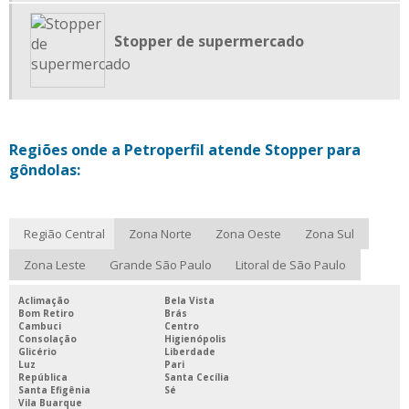
PORTA ETIQUETA PARA DROGARIAS
PORTA ETIQUETA PARA PRATELEIRA DE VIDRO
Stopper de supermercado
PORTA ETIQUETA PVC
PORTA ETIQUETAS
PORTA ETIQUETAS PARA GÔNDOLAS DE SUPERMERCADO
Regiões onde a Petroperfil atende Stopper para
PORTA ETIQUETAS PARA LOJA
gôndolas:
PORTA ETIQUETAS PARA PRATELEIRAS
PORTA ETIQUETAS PARA SUPERMERCADOS
Região Central
Zona Norte
Zona Oeste
Zona Sul
PORTA ETIQUETAS PLÁSTICO
Zona Leste
Grande São Paulo
Litoral de São Paulo
PORTA PREÇO GÔNDOLA
SERVIÇO DE INJEÇÃO PLÁSTICA
Aclimação
Bela Vista
Bom Retiro
Brás
SERVIÇOS DE EXTRUSÃO
Cambuci
Centro
Consolação
Higienópolis
Glicério
Liberdade
STOPPER DE SUPERMERCADO
Luz
Pari
República
Santa Cecília
STOPPER PARA GÔNDOLAS
Santa Efigênia
Sé
Vila Buarque