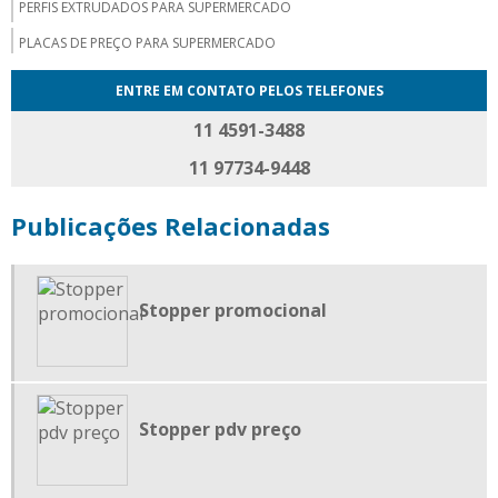
PERFIS EXTRUDADOS PARA SUPERMERCADO
PLACAS DE PREÇO PARA SUPERMERCADO
PLACAS DE PREÇOS PROMOCIONAIS
ENTRE EM CONTATO PELOS TELEFONES
PLACAS MERCHANDISING
11 4591-3488
PLACAS PARA PDV
11 97734-9448
PLACAS PARA PRECIFICAÇÃO
Publicações Relacionadas
PLACAS PARA PREÇO
PORTA CARTAZ
PORTA CARTAZ A4
Stopper promocional
PORTA CARTAZ COM PEDESTAL
PORTA CARTAZ DUPLA FACE
PORTA CARTAZ SUPERMERCADO
Stopper pdv preço
PORTA ETIQUETA DUPLA FACE
PORTA ETIQUETA EM L