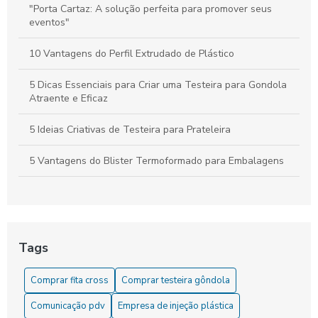
"Porta Cartaz: A solução perfeita para promover seus
eventos"
10 Vantagens do Perfil Extrudado de Plástico
5 Dicas Essenciais para Criar uma Testeira para Gondola
Atraente e Eficaz
5 Ideias Criativas de Testeira para Prateleira
5 Vantagens do Blister Termoformado para Embalagens
6 Dicas para Escolher Etiqueta de Preço para Gondola
6 Dicas para Usar Etiqueta de Preço para Gondola
Eficientemente
Tags
6 Formas Criativas de Usar Porta Cartaz na Decoração
Comprar fita cross
Comprar testeira gôndola
6 Melhores Empresas de Injeção Plástica em SP para
Comunicação pdv
Empresa de injeção plástica
Conhecer