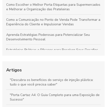
Como Escolher o Melhor Porta Etiquetas para Supermercados
e Melhorar a Organização das Prateleiras
Como a Comunicação no Ponto de Venda Pode Transformar a
Experiência do Cliente e Impulsionar Vendas
Aprenda Estratégias Poderosas para Potencializar Seu
Desenvolvimento Pessoal
Estratégias Práticas e Eficazes para Resolver Seus Desafios
Diários com Facilidade
Técnicas Comprovadas de Comunicação no Ponto de Venda
para Aumentar Vendas e Fidelizar Clientes
Artigos
Stoppers de Supermercado: Como Melhorar a Experiência do
"Descubra os benefícios do serviço de injeção plástica:
Cliente e Maximizar suas Vendas
tudo o que você precisa saber"
Materiais de Comunicação no PDV: Melhore a Experiência do
"Porta Cartaz A4: O Guia Completo para uma Exposição de
Cliente e Potencialize Vendas
Sucesso"