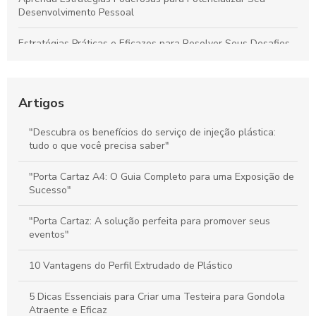
Desenvolvimento Pessoal
Estratégias Práticas e Eficazes para Resolver Seus Desafios
Diários com Facilidade
Técnicas Comprovadas de Comunicação no Ponto de Venda
para Aumentar Vendas e Fidelizar Clientes
Artigos
Stoppers de Supermercado: Como Melhorar a Experiência do
"Descubra os benefícios do serviço de injeção plástica:
Cliente e Maximizar suas Vendas
tudo o que você precisa saber"
Materiais de Comunicação no PDV: Melhore a Experiência do
"Porta Cartaz A4: O Guia Completo para uma Exposição de
Cliente e Potencialize Vendas
Sucesso"
"Porta Cartaz: A solução perfeita para promover seus
eventos"
10 Vantagens do Perfil Extrudado de Plástico
5 Dicas Essenciais para Criar uma Testeira para Gondola
Atraente e Eficaz