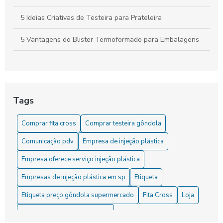
5 Ideias Criativas de Testeira para Prateleira
5 Vantagens do Blister Termoformado para Embalagens
6 Dicas para Escolher Etiqueta de Preço para Gondola
6 Dicas para Usar Etiqueta de Preço para Gondola
Eficientemente
Tags
6 Formas Criativas de Usar Porta Cartaz na Decoração
Comprar fita cross
Comprar testeira gôndola
6 Melhores Empresas de Injeção Plástica em SP para
Comunicação pdv
Empresa de injeção plástica
Conhecer
Empresa oferece serviço injeção plástica
Aprenda Estratégias Poderosas para Potencializar Seu
Desenvolvimento Pessoal
Empresas de injeção plástica em sp
Etiqueta
Etiqueta preço gôndola supermercado
Fita Cross
Loja
Aumente suas vendas com o Stopper Promocional: a
estratégia perfeita para atrair e converter clientes!
Materiais de comunicação pdv