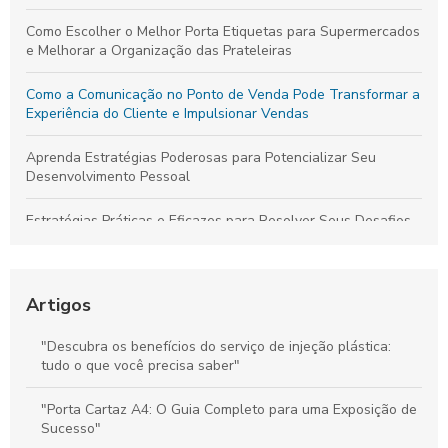
Como Escolher o Melhor Porta Etiquetas para Supermercados
e Melhorar a Organização das Prateleiras
Como a Comunicação no Ponto de Venda Pode Transformar a
Experiência do Cliente e Impulsionar Vendas
Aprenda Estratégias Poderosas para Potencializar Seu
Desenvolvimento Pessoal
Estratégias Práticas e Eficazes para Resolver Seus Desafios
Diários com Facilidade
Técnicas Comprovadas de Comunicação no Ponto de Venda
para Aumentar Vendas e Fidelizar Clientes
Artigos
Stoppers de Supermercado: Como Melhorar a Experiência do
"Descubra os benefícios do serviço de injeção plástica:
Cliente e Maximizar suas Vendas
tudo o que você precisa saber"
Materiais de Comunicação no PDV: Melhore a Experiência do
"Porta Cartaz A4: O Guia Completo para uma Exposição de
Cliente e Potencialize Vendas
Sucesso"