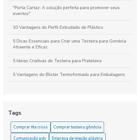
"Porta Cartaz: A solução perfeita para promover seus
eventos"
10 Vantagens do Perfil Extrudado de Plástico
5 Dicas Essenciais para Criar uma Testeira para Gondola
Atraente e Eficaz
5 Ideias Criativas de Testeira para Prateleira
5 Vantagens do Blister Termoformado para Embalagens
6 Dicas para Escolher Etiqueta de Preço para Gondola
6 Dicas para Usar Etiqueta de Preço para Gondola
Eficientemente
Tags
6 Formas Criativas de Usar Porta Cartaz na Decoração
Comprar fita cross
Comprar testeira gôndola
6 Melhores Empresas de Injeção Plástica em SP para
Comunicação pdv
Empresa de injeção plástica