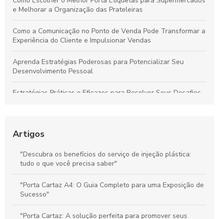
Como Escolher o Melhor Porta Etiquetas para Supermercados
e Melhorar a Organização das Prateleiras
Como a Comunicação no Ponto de Venda Pode Transformar a
Experiência do Cliente e Impulsionar Vendas
Aprenda Estratégias Poderosas para Potencializar Seu
Desenvolvimento Pessoal
Estratégias Práticas e Eficazes para Resolver Seus Desafios
Diários com Facilidade
Técnicas Comprovadas de Comunicação no Ponto de Venda
para Aumentar Vendas e Fidelizar Clientes
Artigos
Stoppers de Supermercado: Como Melhorar a Experiência do
"Descubra os benefícios do serviço de injeção plástica:
Cliente e Maximizar suas Vendas
tudo o que você precisa saber"
Materiais de Comunicação no PDV: Melhore a Experiência do
"Porta Cartaz A4: O Guia Completo para uma Exposição de
Cliente e Potencialize Vendas
Sucesso"
"Porta Cartaz: A solução perfeita para promover seus