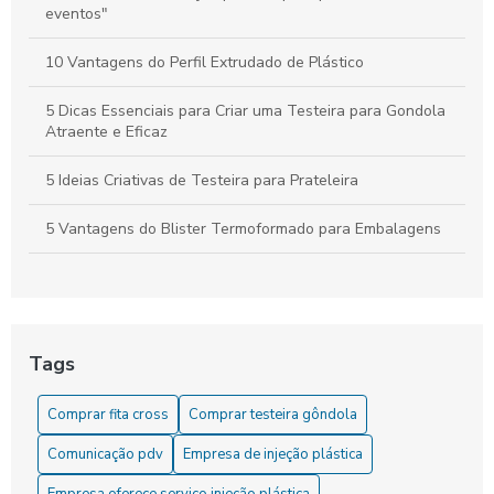
eventos"
10 Vantagens do Perfil Extrudado de Plástico
5 Dicas Essenciais para Criar uma Testeira para Gondola
Atraente e Eficaz
5 Ideias Criativas de Testeira para Prateleira
5 Vantagens do Blister Termoformado para Embalagens
6 Dicas para Escolher Etiqueta de Preço para Gondola
6 Dicas para Usar Etiqueta de Preço para Gondola
Eficientemente
Tags
6 Formas Criativas de Usar Porta Cartaz na Decoração
Comprar fita cross
Comprar testeira gôndola
6 Melhores Empresas de Injeção Plástica em SP para
Comunicação pdv
Empresa de injeção plástica
Conhecer