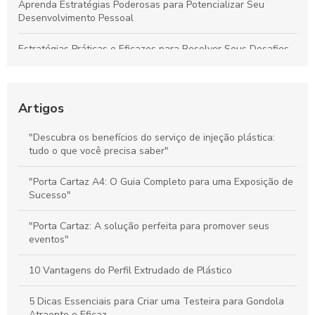
Aprenda Estratégias Poderosas para Potencializar Seu
Desenvolvimento Pessoal
Estratégias Práticas e Eficazes para Resolver Seus Desafios
Diários com Facilidade
Técnicas Comprovadas de Comunicação no Ponto de Venda
para Aumentar Vendas e Fidelizar Clientes
Artigos
Stoppers de Supermercado: Como Melhorar a Experiência do
"Descubra os benefícios do serviço de injeção plástica:
Cliente e Maximizar suas Vendas
tudo o que você precisa saber"
Materiais de Comunicação no PDV: Melhore a Experiência do
"Porta Cartaz A4: O Guia Completo para uma Exposição de
Cliente e Potencialize Vendas
Sucesso"
"Porta Cartaz: A solução perfeita para promover seus
eventos"
10 Vantagens do Perfil Extrudado de Plástico
5 Dicas Essenciais para Criar uma Testeira para Gondola
Atraente e Eficaz