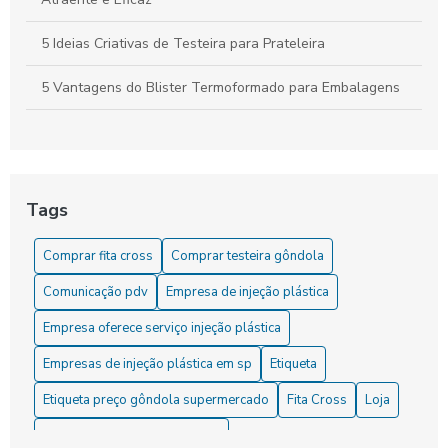
5 Ideias Criativas de Testeira para Prateleira
5 Vantagens do Blister Termoformado para Embalagens
6 Dicas para Escolher Etiqueta de Preço para Gondola
6 Dicas para Usar Etiqueta de Preço para Gondola
Eficientemente
Tags
6 Formas Criativas de Usar Porta Cartaz na Decoração
Comprar fita cross
Comprar testeira gôndola
6 Melhores Empresas de Injeção Plástica em SP para
Comunicação pdv
Empresa de injeção plástica
Conhecer
Empresa oferece serviço injeção plástica
Aprenda Estratégias Poderosas para Potencializar Seu
Desenvolvimento Pessoal
Empresas de injeção plástica em sp
Etiqueta
Etiqueta preço gôndola supermercado
Fita Cross
Loja
Aumente suas vendas com o Stopper Promocional: a
estratégia perfeita para atrair e converter clientes!
Materiais de comunicação pdv