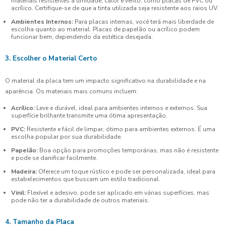
materiais resistentes à umidade, calor e vento, como placas de PVC ou
acrílico. Certifique-se de que a tinta utilizada seja resistente aos raios UV.
Ambientes Internos:
Para placas internas, você terá mais liberdade de
escolha quanto ao material. Placas de papelão ou acrílico podem
funcionar bem, dependendo da estética desejada.
3. Escolher o Material Certo
O material da placa tem um impacto significativo na durabilidade e na
aparência. Os materiais mais comuns incluem:
Acrílico:
Leve e durável, ideal para ambientes internos e externos. Sua
superfície brilhante transmite uma ótima apresentação.
PVC:
Resistente e fácil de limpar, ótimo para ambientes externos. É uma
escolha popular por sua durabilidade.
Papelão:
Boa opção para promoções temporárias, mas não é resistente
e pode se danificar facilmente.
Madeira:
Oferece um toque rústico e pode ser personalizada, ideal para
estabelecimentos que buscam um estilo tradicional.
Vinil:
Flexível e adesivo, pode ser aplicado em várias superfícies, mas
pode não ter a durabilidade de outros materiais.
4. Tamanho da Placa