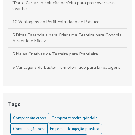
"Porta Cartaz: A solução perfeita para promover seus
eventos"
10 Vantagens do Perfil Extrudado de Plástico
5 Dicas Essenciais para Criar uma Testeira para Gondola
Atraente e Eficaz
5 Ideias Criativas de Testeira para Prateleira
5 Vantagens do Blister Termoformado para Embalagens
6 Dicas para Escolher Etiqueta de Preço para Gondola
6 Dicas para Usar Etiqueta de Preço para Gondola
Eficientemente
Tags
6 Formas Criativas de Usar Porta Cartaz na Decoração
Comprar fita cross
Comprar testeira gôndola
6 Melhores Empresas de Injeção Plástica em SP para
Comunicação pdv
Empresa de injeção plástica
Conhecer