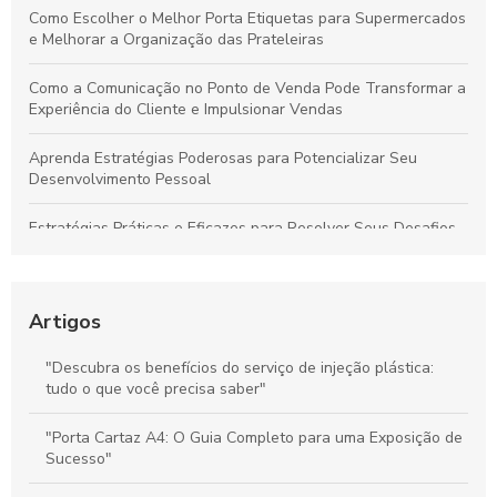
Como Escolher o Melhor Porta Etiquetas para Supermercados
e Melhorar a Organização das Prateleiras
Como a Comunicação no Ponto de Venda Pode Transformar a
Experiência do Cliente e Impulsionar Vendas
Aprenda Estratégias Poderosas para Potencializar Seu
Desenvolvimento Pessoal
Estratégias Práticas e Eficazes para Resolver Seus Desafios
Diários com Facilidade
Técnicas Comprovadas de Comunicação no Ponto de Venda
para Aumentar Vendas e Fidelizar Clientes
Artigos
Stoppers de Supermercado: Como Melhorar a Experiência do
"Descubra os benefícios do serviço de injeção plástica:
Cliente e Maximizar suas Vendas
tudo o que você precisa saber"
Materiais de Comunicação no PDV: Melhore a Experiência do
"Porta Cartaz A4: O Guia Completo para uma Exposição de
Cliente e Potencialize Vendas
Sucesso"