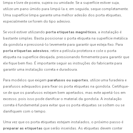
limpa e livre de poeira, sujeira ou umidade. Se a superfície estiver suja,
utilize um pano úmido para limpá-la e, em seguida, seque completamente.
Uma superfície limpa garante uma melhor adesão dos porta etiquetas,
especialmente se forem do tipo adesivo.
Se você estiver utilizando
porta etiquetas magnéticos
, a instalação é
bastante simples. Basta posicionar o porta etiqueta na superfície metálica
da gondola e pressioná-lo levemente para garantir que esteja fixo. Para
porta etiquetas adesivos
, retire a película protetora e cole o porta
etiqueta na superfície desejada, pressionando firmemente para garantir que
ele fique bem fixo. É importante seguir as instruções do fabricante para
garantir uma instalação correta e duradoura.
Para modelos que exigem
parafusos ou suportes
, utilize uma furadeira e
parafusos adequados para fixar os porta etiquetas na gondola. Certifique-
se de que os parafusos estejam bem apertados, mas evite apertá-los em
excesso, pois isso pode danificar o material da gondola. A instalação
correta é fundamental para evitar que os porta etiquetas se soltem ou se
danifiquem com o tempo.
Uma vez que os porta etiquetas estejam instalados, o próximo passo é
preparar as etiquetas
que serão inseridas. As etiquetas devem conter