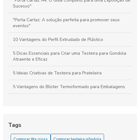
Materiais de Comunicação no PDV: Melhore a Experiência do
"Porta Cartaz A4: O Guia Completo para uma Exposição de
Cliente e Potencialize Vendas
Sucesso"
"Porta Cartaz: A solução perfeita para promover seus
eventos"
10 Vantagens do Perfil Extrudado de Plástico
5 Dicas Essenciais para Criar uma Testeira para Gondola
Atraente e Eficaz
5 Ideias Criativas de Testeira para Prateleira
5 Vantagens do Blister Termoformado para Embalagens
6 Dicas para Escolher Etiqueta de Preço para Gondola
6 Dicas para Usar Etiqueta de Preço para Gondola
Eficientemente
Tags
6 Formas Criativas de Usar Porta Cartaz na Decoração
Comprar fita cross
Comprar testeira gôndola