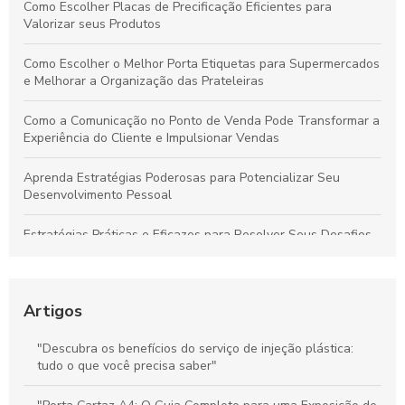
Como Escolher Placas de Precificação Eficientes para
Valorizar seus Produtos
Como Escolher o Melhor Porta Etiquetas para Supermercados
e Melhorar a Organização das Prateleiras
Como a Comunicação no Ponto de Venda Pode Transformar a
Experiência do Cliente e Impulsionar Vendas
Aprenda Estratégias Poderosas para Potencializar Seu
Desenvolvimento Pessoal
Estratégias Práticas e Eficazes para Resolver Seus Desafios
Diários com Facilidade
Técnicas Comprovadas de Comunicação no Ponto de Venda
para Aumentar Vendas e Fidelizar Clientes
Artigos
Stoppers de Supermercado: Como Melhorar a Experiência do
"Descubra os benefícios do serviço de injeção plástica:
Cliente e Maximizar suas Vendas
tudo o que você precisa saber"