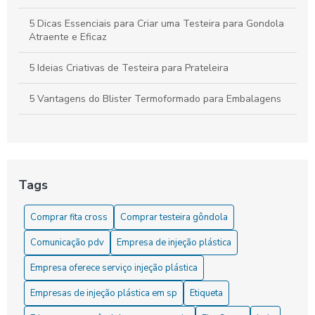
5 Dicas Essenciais para Criar uma Testeira para Gondola
Atraente e Eficaz
5 Ideias Criativas de Testeira para Prateleira
5 Vantagens do Blister Termoformado para Embalagens
6 Dicas para Escolher Etiqueta de Preço para Gondola
6 Dicas para Usar Etiqueta de Preço para Gondola
Eficientemente
Tags
6 Formas Criativas de Usar Porta Cartaz na Decoração
Comprar fita cross
Comprar testeira gôndola
6 Melhores Empresas de Injeção Plástica em SP para
Comunicação pdv
Empresa de injeção plástica
Conhecer
Empresa oferece serviço injeção plástica
Aprenda Estratégias Poderosas para Potencializar Seu
Desenvolvimento Pessoal
Empresas de injeção plástica em sp
Etiqueta