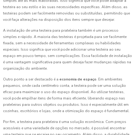
simples até as mais elaboradas. Isso significa que você pode adaptar a
testeira ao seu estilo e às suas necessidades específicas. Além disso, as
testeiras podem ser facilmente removidas ou substituídas, permitindo que
você faça alterações na disposição dos itens sempre que desejar.
A instalação de uma testeira para prateleira também é um processo
simples e rápido. A maioria das testeiras é projetada para ser facilmente
fixada, sem a necessidade de ferramentas complexas ou habilidades
especiais. Isso significa que você pode adicionar uma testeira ao seu
espaço em pouco tempo, sem complicações. Essa facilidade de instalação
é uma vantagem significativa para quem deseja fazer mudanças rápidas na
organização do ambiente.
Outro ponto a ser destacado é a
economia de espaço
. Em ambientes
pequenos, onde cada centímetro conta, a testeira pode ser uma solução
eficaz para maximizar o uso do espaço disponível. Ao utilizar testeiras,
você pode empilhar itens de forma mais eficiente, liberando espaço nas
prateleiras para outros objetos ou produtos. Isso é especialmente útil em
cozinhas, escritórios e lojas, onde a otimização do espaço é fundamental.
Por fim, a testeira para prateleira é uma solução econômica. Com preços
acessíveis e uma variedade de opções no mercado, é possível encontrar
uma testeira que se encaixe no seu orçamento. Além disso, a durabilidade