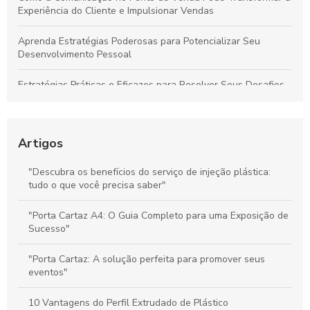
Experiência do Cliente e Impulsionar Vendas
Aprenda Estratégias Poderosas para Potencializar Seu
Desenvolvimento Pessoal
Estratégias Práticas e Eficazes para Resolver Seus Desafios
Diários com Facilidade
Técnicas Comprovadas de Comunicação no Ponto de Venda
para Aumentar Vendas e Fidelizar Clientes
Artigos
Stoppers de Supermercado: Como Melhorar a Experiência do
"Descubra os benefícios do serviço de injeção plástica:
Cliente e Maximizar suas Vendas
tudo o que você precisa saber"
Materiais de Comunicação no PDV: Melhore a Experiência do
"Porta Cartaz A4: O Guia Completo para uma Exposição de
Cliente e Potencialize Vendas
Sucesso"
"Porta Cartaz: A solução perfeita para promover seus
eventos"
10 Vantagens do Perfil Extrudado de Plástico