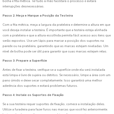
bolha e fita métrica. Ter tudo à mão facilitará o processo e evitará
interrupções desnecessárias.
Passo 2: Meça e Marque a Posição da Testeira
Com a fita métrica, meça a largura da prateleira e determine a altura em que
você deseja instalar a testeira. É importante que a testeira esteja alinhada
com a prateleira e que a altura escolhida permita fácil acesso aos itens que
serão expostos. Use um lápis para marcar a posição dos suportes na
parede ou na prateleira, garantindo que as marcas estejam niveladas. Um
nível de bolha pode ser útil para garantir que suas marcas estejam retas.
Passo 3: Prepare a Superfície
Antes de fixar a testeira, verifique se a superfície onde ela será instalada
está limpa e livre de sujeira ou detritos. Se necessário, limpe a área com um
pano úmido e deixe secar completamente. Isso garantirá uma melhor
aderência dos suportes e evitará problemas futuros.
Passo 4: Instale os Suportes de Fixação
Se a sua testeira requer suportes de fixação, comece a instalação deles.
Utilize a furadeira para fazer furos nas marcas que você fez anteriormente.