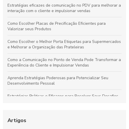
Estratégias eficazes de comunicação no PDV para melhorar a
interação com o cliente e impulsionar vendas
Como Escolher Placas de Precificação Eficientes para
Valorizar seus Produtos
Como Escolher o Melhor Porta Etiquetas para Supermercados
e Melhorar a Organização das Prateleiras
Como a Comunicação no Ponto de Venda Pode Transformar a
Experiência do Cliente e Impulsionar Vendas
Aprenda Estratégias Poderosas para Potencializar Seu
Desenvolvimento Pessoal
Estratégias Práticas e Eficazes para Resolver Seus Desafios
Diários com Facilidade
Técnicas Comprovadas de Comunicação no Ponto de Venda
para Aumentar Vendas e Fidelizar Clientes
Artigos