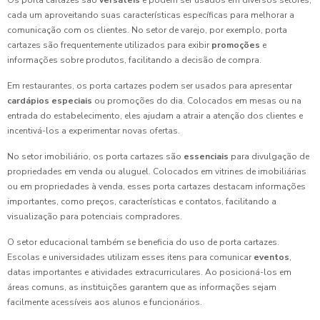
Os porta cartazes são
versáteis
e podem ser usados em diversos setores,
cada um aproveitando suas características específicas para melhorar a
comunicação com os clientes. No setor de varejo, por exemplo, porta
cartazes são frequentemente utilizados para exibir
promoções
e
informações sobre produtos, facilitando a decisão de compra.
Em restaurantes, os porta cartazes podem ser usados para apresentar
cardápios especiais
ou promoções do dia. Colocados em mesas ou na
entrada do estabelecimento, eles ajudam a atrair a atenção dos clientes e
incentivá-los a experimentar novas ofertas.
No setor imobiliário, os porta cartazes são
essenciais
para divulgação de
propriedades em venda ou aluguel. Colocados em vitrines de imobiliárias
ou em propriedades à venda, esses porta cartazes destacam informações
importantes, como preços, características e contatos, facilitando a
visualização para potenciais compradores.
O setor educacional também se beneficia do uso de porta cartazes.
Escolas e universidades utilizam esses itens para comunicar
eventos
,
datas importantes e atividades extracurriculares. Ao posicioná-los em
áreas comuns, as instituições garantem que as informações sejam
facilmente acessíveis aos alunos e funcionários.