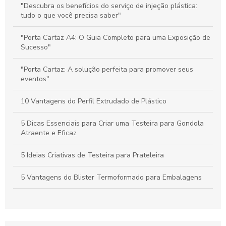
Stoppers de Supermercado: Como Melhorar a Experiência do
"Descubra os benefícios do serviço de injeção plástica:
Cliente e Maximizar suas Vendas
tudo o que você precisa saber"
Materiais de Comunicação no PDV: Melhore a Experiência do
"Porta Cartaz A4: O Guia Completo para uma Exposição de
Cliente e Potencialize Vendas
Sucesso"
"Porta Cartaz: A solução perfeita para promover seus
eventos"
10 Vantagens do Perfil Extrudado de Plástico
5 Dicas Essenciais para Criar uma Testeira para Gondola
Atraente e Eficaz
5 Ideias Criativas de Testeira para Prateleira
5 Vantagens do Blister Termoformado para Embalagens
6 Dicas para Escolher Etiqueta de Preço para Gondola
6 Dicas para Usar Etiqueta de Preço para Gondola